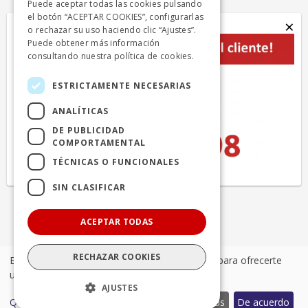
Puede aceptar todas las cookies pulsando
Calle Perdiz n.15
el botón “ACEPTAR COOKIES”, configurarlas
×
28270 Colmenarejo - Madrid
Image
o rechazar su uso haciendo clic “Ajustes”.
Puede obtener más información
+ 34 918424646
consultando nuestra
política de cookies.
info.cercanias.madrid@avanzagrupo.com
ESTRICTAMENTE NECESARIAS
Autocares Beltrán, S.A.
ANALÍTICAS
DE PUBLICIDAD
Polígono Industrial el Lanchar, naves 1 y 2
COMPORTAMENTAL
28213 Colmenar del Arroyo - Madrid
TÉCNICAS O FUNCIONALES
+ 34 918651120
SIN CLASIFICAR
info.cercanias.madrid@avanzagrupo.com
ACEPTAR TODAS
RECHAZAR COOKIES
Esta web utiliza cookies propias y de terceros, para ofrecerte
© 2024 Avanza. Todos los derechos reservados
una mejor navegación
AJUSTES
Pie
Declaración de accesibilidad
Aviso Legal
Quiero elegir
...
Descartar todas
De acuerdo
Política de privacidad
Política de cookies