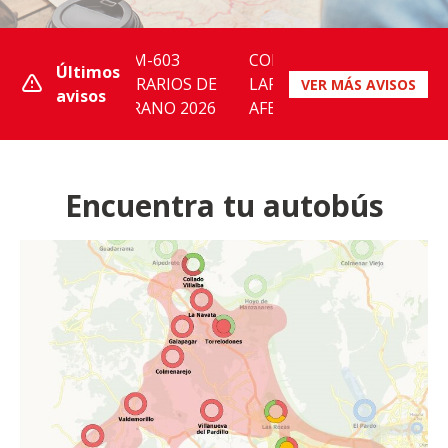
VCM-603
CORTE JESUSA
Últimos
HORARIOS DE
LARA LÍNEAS
VER MÁS AVISOS
avisos
VERANO 2026
AFECTADAS
631,633,635,N904
Encuentra tu autobús