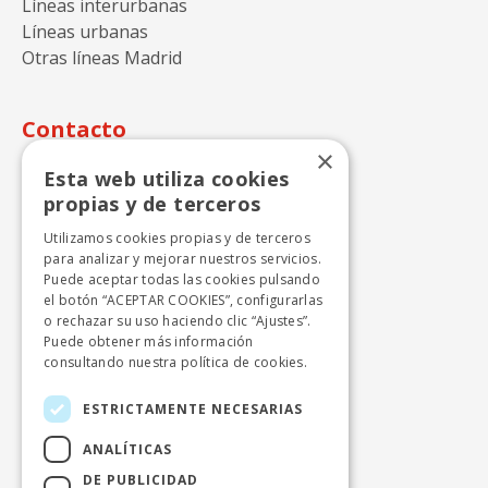
Líneas interurbanas
Líneas urbanas
Otras líneas Madrid
Contacto
×
Autocares Julián de Castro S.A.
Esta web utiliza cookies
propias y de terceros
Calle Perdiz n.15
28270 Colmenarejo - Madrid
Utilizamos cookies propias y de terceros
para analizar y mejorar nuestros servicios.
+ 34 918424646
Puede aceptar todas las cookies pulsando
info.cercanias.madrid@avanzagrupo.com
el botón “ACEPTAR COOKIES”, configurarlas
o rechazar su uso haciendo clic “Ajustes”.
Puede obtener más información
consultando nuestra
política de cookies.
Autocares Beltrán, S.A.
Polígono Industrial el Lanchar, naves 1 y 2
ESTRICTAMENTE NECESARIAS
28213 Colmenar del Arroyo - Madrid
ANALÍTICAS
+ 34 918651120
DE PUBLICIDAD