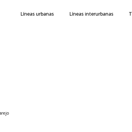
Navegación
Líneas urbanas
Líneas interurbanas
T
principal
arejo