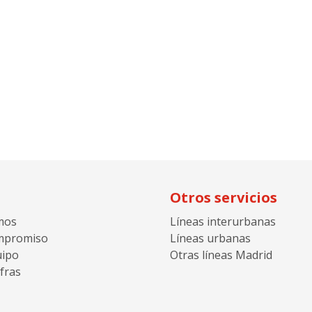
Otros servicios
mos
Líneas interurbanas
mpromiso
Líneas urbanas
uipo
Otras líneas Madrid
fras