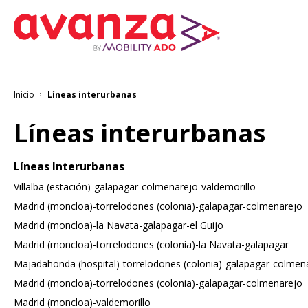
Pasar
al
contenido
principal
Inicio
Líneas interurbanas
Sobrescribir
enlaces
de
Líneas interurbanas
ayuda
a
la
Líneas Interurbanas
navegación
Villalba (estación)-galapagar-colmenarejo-valdemorillo
Madrid (moncloa)-torrelodones (colonia)-galapagar-colmenarejo
Madrid (moncloa)-la Navata-galapagar-el Guijo
Madrid (moncloa)-torrelodones (colonia)-la Navata-galapagar
Majadahonda (hospital)-torrelodones (colonia)-galapagar-colmen
Madrid (moncloa)-torrelodones (colonia)-galapagar-colmenarejo
Madrid (moncloa)-valdemorillo