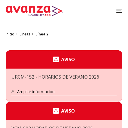
Pasar
al
contenido
principal
Inicio
Líneas
Línea 2
Sobrescribir
enlaces
de
ayuda
a
AVISO
la
navegación
URCM-152 - HORARIOS DE VERANO 2026
Ampliar información
AVISO