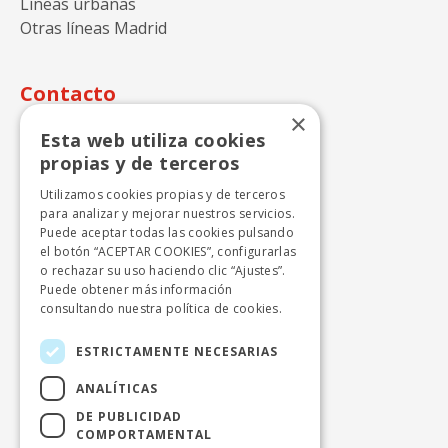
Líneas urbanas
Otras líneas Madrid
Contacto
×
Autocares Julián de Castro S.A.
Esta web utiliza cookies
Calle Perdiz n.15
propias y de terceros
28270 Colmenarejo - Madrid
Utilizamos cookies propias y de terceros
+ 34 918424646
para analizar y mejorar nuestros servicios.
Puede aceptar todas las cookies pulsando
info.cercanias.madrid@avanzagrupo.com
el botón “ACEPTAR COOKIES”, configurarlas
o rechazar su uso haciendo clic “Ajustes”.
Puede obtener más información
consultando nuestra
política de cookies.
Autocares Beltrán, S.A.
Polígono Industrial el Lanchar, naves 1 y 2
ESTRICTAMENTE NECESARIAS
28213 Colmenar del Arroyo - Madrid
ANALÍTICAS
+ 34 918651120
DE PUBLICIDAD
COMPORTAMENTAL