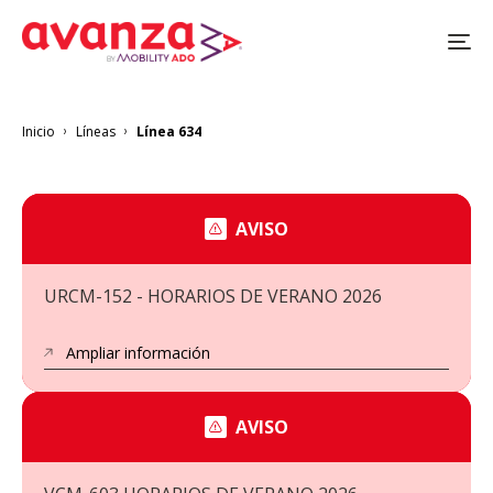
Pasar
al
contenido
principal
Inicio
Líneas
Línea 634
Sobrescribir
enlaces
de
ayuda
a
AVISO
la
navegación
URCM-152 - HORARIOS DE VERANO 2026
Ampliar información
AVISO