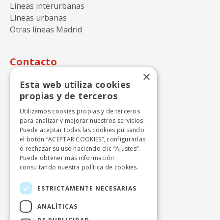
Líneas interurbanas
Líneas urbanas
Otras líneas Madrid
Contacto
×
Autocares Julián de Castro S.A.
Esta web utiliza cookies
Calle Perdiz n.15
propias y de terceros
28270 Colmenarejo - Madrid
Utilizamos cookies propias y de terceros
+ 34 918424646
para analizar y mejorar nuestros servicios.
Puede aceptar todas las cookies pulsando
info.cercanias.madrid@avanzagrupo.com
el botón “ACEPTAR COOKIES”, configurarlas
o rechazar su uso haciendo clic “Ajustes”.
Puede obtener más información
consultando nuestra
política de cookies.
Autocares Beltrán, S.A.
Polígono Industrial el Lanchar, naves 1 y 2
ESTRICTAMENTE NECESARIAS
28213 Colmenar del Arroyo - Madrid
ANALÍTICAS
+ 34 918651120