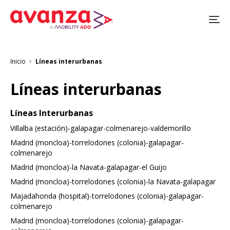
Pasar
al
contenido
principal
Inicio
Líneas interurbanas
Sobrescribir
enlaces
de
Líneas interurbanas
ayuda
a
la
Líneas Interurbanas
navegación
Villalba (estación)-galapagar-colmenarejo-valdemorillo
Madrid (moncloa)-torrelodones (colonia)-galapagar-
colmenarejo
Madrid (moncloa)-la Navata-galapagar-el Guijo
Madrid (moncloa)-torrelodones (colonia)-la Navata-galapagar
Majadahonda (hospital)-torrelodones (colonia)-galapagar-
colmenarejo
Madrid (moncloa)-torrelodones (colonia)-galapagar-