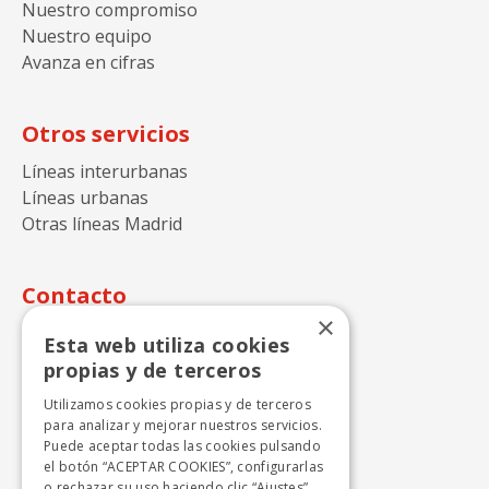
Nuestro compromiso
Nuestro equipo
Avanza en cifras
Otros servicios
Líneas interurbanas
Líneas urbanas
Otras líneas Madrid
Contacto
×
Autocares Julián de Castro S.A.
Esta web utiliza cookies
propias y de terceros
Calle Perdiz n.15
28270 Colmenarejo - Madrid
Utilizamos cookies propias y de terceros
para analizar y mejorar nuestros servicios.
+ 34 918424646
Puede aceptar todas las cookies pulsando
info.cercanias.madrid@avanzagrupo.com
el botón “ACEPTAR COOKIES”, configurarlas
o rechazar su uso haciendo clic “Ajustes”.