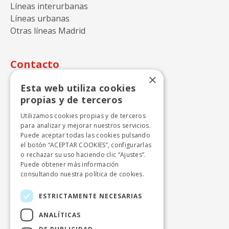
Líneas interurbanas
Líneas urbanas
Otras líneas Madrid
Contacto
×
Autocares Julián de Castro S.A.
Esta web utiliza cookies
Calle Perdiz n.15
propias y de terceros
28270 Colmenarejo - Madrid
Utilizamos cookies propias y de terceros
+ 34 918424646
para analizar y mejorar nuestros servicios.
Puede aceptar todas las cookies pulsando
info.cercanias.madrid@avanzagrupo.com
el botón “ACEPTAR COOKIES”, configurarlas
o rechazar su uso haciendo clic “Ajustes”.
Puede obtener más información
consultando nuestra
política de cookies.
Autocares Beltrán, S.A.
Polígono Industrial el Lanchar, naves 1 y 2
ESTRICTAMENTE NECESARIAS
28213 Colmenar del Arroyo - Madrid
ANALÍTICAS
+ 34 918651120