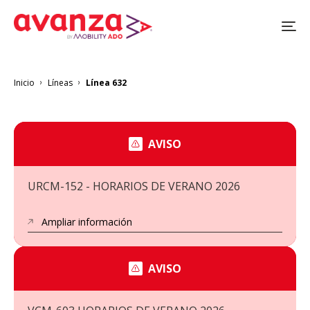
Pasar
al
contenido
principal
Inicio
Líneas
Línea 632
Sobrescribir
enlaces
de
ayuda
a
AVISO
la
navegación
URCM-152 - HORARIOS DE VERANO 2026
Ampliar información
AVISO