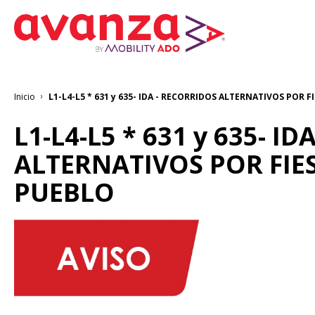
Pasar
al
contenido
principal
Inicio
L1-L4-L5 * 631 y 635- IDA - RECORRIDOS ALTERNATIVOS POR
Sobrescribir
enlaces
de
L1-L4-L5 * 631 y 635- I
ayuda
a
ALTERNATIVOS POR FI
la
navegación
PUEBLO