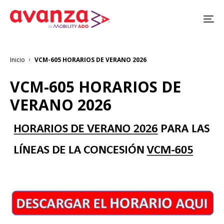
Pasar
al
contenido
principal
Inicio
VCM-605 HORARIOS DE VERANO 2026
Sobrescribir
enlaces
de
VCM-605 HORARIOS DE
ayuda
a
VERANO 2026
la
navegación