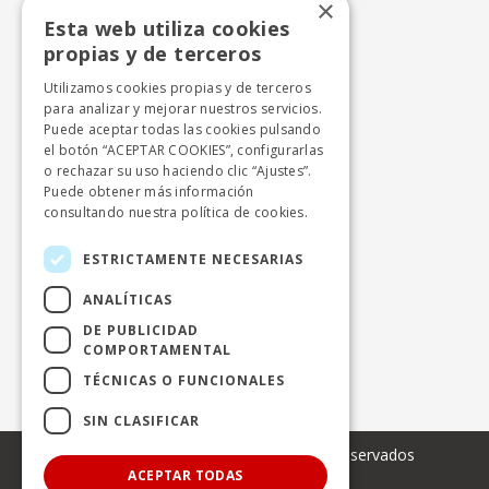
×
Autocares Julián de Castro S.A.
Esta web utiliza cookies
propias y de terceros
Calle Perdiz n.15
28270 Colmenarejo - Madrid
Utilizamos cookies propias y de terceros
para analizar y mejorar nuestros servicios.
+ 34 918424646
Puede aceptar todas las cookies pulsando
info.cercanias.madrid@avanzagrupo.com
el botón “ACEPTAR COOKIES”, configurarlas
o rechazar su uso haciendo clic “Ajustes”.
Puede obtener más información
consultando nuestra
política de cookies.
Autocares Beltrán, S.A.
Polígono Industrial el Lanchar, naves 1 y 2
ESTRICTAMENTE NECESARIAS
28213 Colmenar del Arroyo - Madrid
ANALÍTICAS
+ 34 918651120
DE PUBLICIDAD
COMPORTAMENTAL
info.cercanias.madrid@avanzagrupo.com
TÉCNICAS O FUNCIONALES
SIN CLASIFICAR
© 2024 Avanza. Todos los derechos reservados
ACEPTAR TODAS