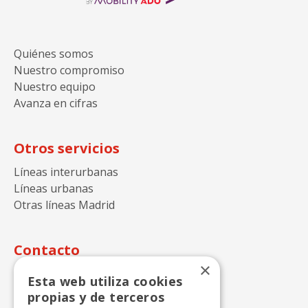
Avanza
Quiénes somos
Nuestro compromiso
Nuestro equipo
Avanza en cifras
Otros servicios
Líneas interurbanas
Líneas urbanas
Otras líneas Madrid
Contacto
×
Autocares Julián de Castro S.A.
Esta web utiliza cookies
propias y de terceros
Calle Perdiz n.15