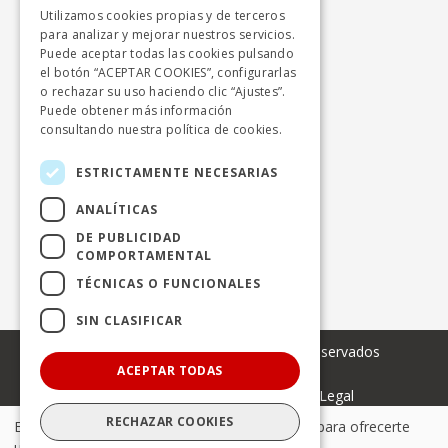
28270 Colmenarejo - Madrid
Utilizamos cookies propias y de terceros
para analizar y mejorar nuestros servicios.
+ 34 918424646
Puede aceptar todas las cookies pulsando
info.cercanias.madrid@avanzagrupo.com
el botón “ACEPTAR COOKIES”, configurarlas
o rechazar su uso haciendo clic “Ajustes”.
Puede obtener más información
consultando nuestra
política de cookies.
Autocares Beltrán, S.A.
Polígono Industrial el Lanchar, naves 1 y 2
ESTRICTAMENTE NECESARIAS
28213 Colmenar del Arroyo - Madrid
ANALÍTICAS
+ 34 918651120
DE PUBLICIDAD
COMPORTAMENTAL
info.cercanias.madrid@avanzagrupo.com
TÉCNICAS O FUNCIONALES
SIN CLASIFICAR
© 2024 Avanza. Todos los derechos reservados
ACEPTAR TODAS
Pie
Declaración de accesibilidad
Aviso Legal
Política de privacidad
Política de cookies
RECHAZAR COOKIES
de
Esta web utiliza cookies propias y de terceros, para ofrecerte
Política de Seguridad de la Información
Mapa del sitio
una mejor navegación