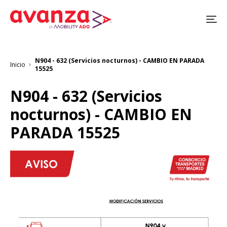
Pasar
al
contenido
principal
N904 - 632 (Servicios nocturnos) - CAMBIO EN PARADA
Inicio
Sobrescribir
15525
enlaces
de
N904 - 632 (Servicios
ayuda
a
nocturnos) - CAMBIO EN
la
navegación
PARADA 15525